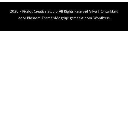
2020 - Pixelot Creative Studio All Rights Reserved Vilva | Ontwikkeld
door
Blossom Thema's
.Mogelijk gemaakt door
WordPress
.